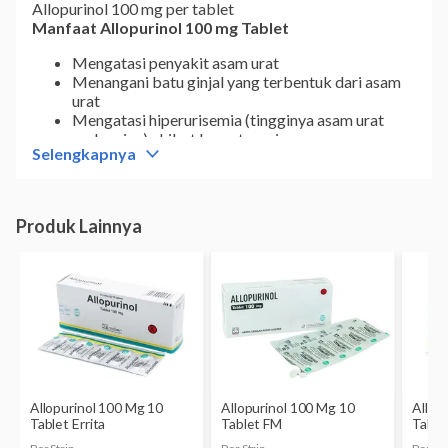
Allopurinol 100 mg per tablet
Manfaat Allopurinol 100 mg Tablet
Mengatasi penyakit asam urat
Menangani batu ginjal yang terbentuk dari asam
urat
Mengatasi hiperurisemia (tingginya asam urat
pada urine) akibat kemoterapi
Selengkapnya
Dosis Allopurinol 100 mg Tablet
Kondisi:
Asam urat
Dewasa:
100 mg per hari, bisa ditingkatkan sebanyak
100 mg tiap 2–4 minggu. Dosis maksimal 900 mg per
hari.
Kondisi:
Batu ginjal
Dewasa:
200–300 mg per hari, dapat dibagi menjadi 1–
3 dosis.
Kondisi:
Hiperurisemia akibat kemoterapi
Dewasa:
600–800 mg per hari, dapat dibagi
menjadi beberapa dosis. Obat dikonsumsi selama
2–3 hari sebelum menjalani kemoterapi.
Anak usia di bawah 10 tahun
: 150–300 mg per
hari. Dosis maksimal 400 mg per hari.