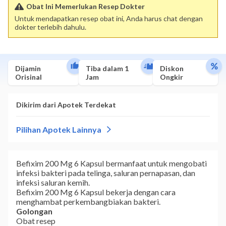
Obat Ini Memerlukan Resep Dokter
Untuk mendapatkan resep obat ini, Anda harus chat dengan
dokter terlebih dahulu.
Dijamin
Tiba dalam 1
Diskon
Orisinal
Jam
Ongkir
Befixim 200 Mg 6 Kapsul bermanfaat untuk mengobati
infeksi bakteri pada telinga, saluran pernapasan, dan
infeksi saluran kemih.
Befixim 200 Mg 6 Kapsul bekerja dengan cara
menghambat perkembangbiakan bakteri.
Golongan
Obat resep