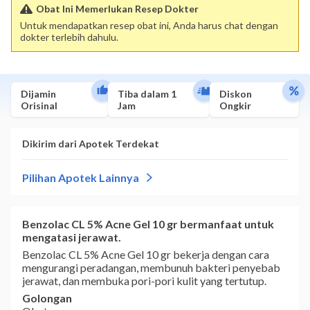
Obat Ini Memerlukan Resep Dokter
Untuk mendapatkan resep obat ini, Anda harus chat dengan
dokter terlebih dahulu.
Dijamin
Tiba dalam 1
Diskon
Orisinal
Jam
Ongkir
Benzolac CL 5% Acne Gel 10 gr bermanfaat untuk
mengatasi jerawat.
Benzolac CL 5% Acne Gel 10 gr bekerja dengan cara
mengurangi peradangan, membunuh bakteri penyebab
jerawat, dan membuka pori-pori kulit yang tertutup.
Golongan