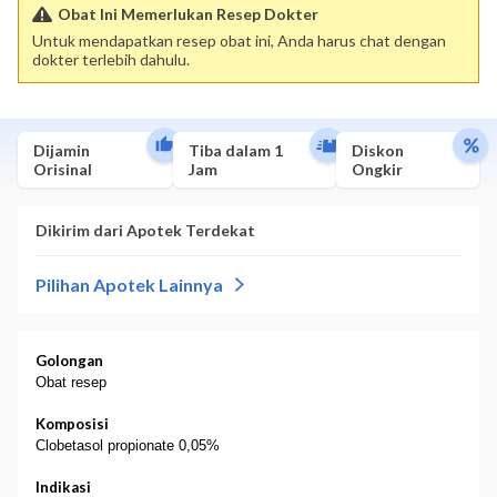
Obat Ini Memerlukan Resep Dokter
Untuk mendapatkan resep obat ini, Anda harus chat dengan
dokter terlebih dahulu.
Dijamin
Tiba dalam 1
Diskon
Orisinal
Jam
Ongkir
Golongan
Obat resep
Komposisi
Clobetasol propionate 0,05%
Indikasi