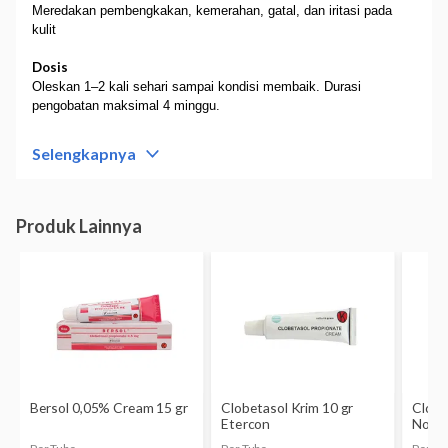
Meredakan pembengkakan, kemerahan, gatal, dan iritasi pada
kulit
Dosis
Oleskan 1–2 kali sehari sampai kondisi membaik. Durasi
pengobatan maksimal 4 minggu.
Aturan Pakai
Selengkapnya
Mencuci tangan sebelum dan sesudah menggunakan obat.
Jangan menutupi area kulit yang sakit dengan perban atau plester,
kecuali atas anjuran dokter. Hindari kontak dengan mata dan
hidung bagian dalam saat menggunakan produk ini. Jika terkena
bagian tersebut, segera bilas dengan air bersih
Perhatian
Alergi, anak-anak, ibu hamil dan menyusui, riwayat rosacea,
dermatitis perioral, jerawat, gatal-gatal, luka bakar, infeksi kulit,
seperti herpes simpleks atau bisul, atau borok.
Efek Samping
Sensasi terbakar, nyeri, gatal, iritasi pada kulit, perubahan warna
kulit, kulit kering, dan kulit menjadi tipis
Kemasan