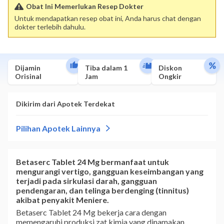
Obat Ini Memerlukan Resep Dokter
Untuk mendapatkan resep obat ini, Anda harus chat dengan
dokter terlebih dahulu.
Dijamin
Tiba dalam 1
Diskon
Orisinal
Jam
Ongkir
Betaserc Tablet
24
Mg
bermanfaat untuk
mengurangi vertigo, gangguan keseimbangan yang
terjadi pada sirkulasi darah, gangguan
pendengaran, dan telinga berdenging (tinnitus)
akibat penyakit Meniere.
Betaserc Tablet
24
Mg
bekerja cara dengan
memengaruhi produksi zat kimia yang dinamakan