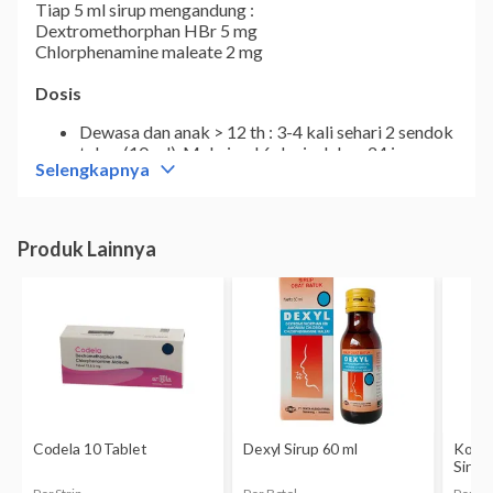
Tiap 5 ml sirup mengandung :
Dextromethorphan HBr 5 mg
Chlorphenamine maleate 2 mg
Dosis
Dewasa dan anak > 12 th : 3-4 kali sehari 2 sendok
takar (10 ml). Maksimal 6 dosis dalam 24 jam
Selengkapnya
Anak 6-12 tahun : 3-4 kali sehari 1 sendok takar (5
ml). Maksimal 6 dosis dalam 24 jam
Anak 15-30 kgBB : 3-4 kali sehari 1 sendok takar
(5 ml). Maksimal 6 dosis dalam 24 jam
Atau sesuai petunjuk dokter.
Perhatian
Produk ini dapat menyebabkan efek kantuk
Berhati-hati saat mengendarai kendaraan atau
menjalankan mesin
Hindari minuman beralkohol selama konsumsi
produk ini
Jangan mengonsumsi obat ini jika sedang
mengonsumsi obat tidur atau obat penenang