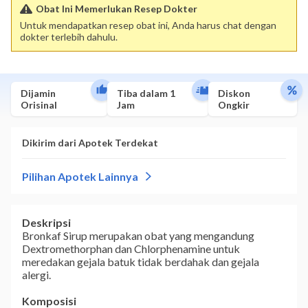
Obat Ini Memerlukan Resep Dokter
Untuk mendapatkan resep obat ini, Anda harus chat dengan
dokter terlebih dahulu.
Dijamin
Tiba dalam 1
Diskon
Orisinal
Jam
Ongkir
Deskripsi
Bronkaf Sirup merupakan obat yang mengandung
Dextromethorphan dan Chlorphenamine untuk
meredakan gejala batuk tidak berdahak dan gejala
alergi.
Komposisi