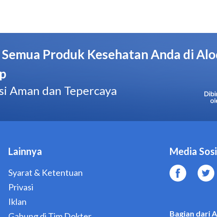
Pabrik/Manufaktur
Hisamitsu
No. BPOM
Kemenkes RI: AKL 11403904384
Hal yang Perlu Diperhatikan
Bye Bye Fever Plester Kompres Demam untuk Anak 5 L
luar. Jangan digunakan pada mata, sekitar mata, membra
mengalami eksim, ruam, atau luka.
Konsultasikan dengan dokter sebelum pemakaian Bye B
Demam jika anak Anda memiliki kulit yang sensitif.
Efek pendinginan dari Bye Bye Fever Plester Kompres
akan menurun setelah bungkus dibuka. Gunakan plester s
Bye Bye Fever Plester Kompres Demam hanya boleh digu
Segera periksakan ke dokter jika demam tidak kunjung me
iritasi setelah menggunakan Bye Bye Fever.
Dosis dan Aturan Pakai Bye Bye Fever Plester Kompr