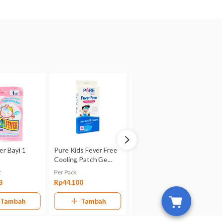
emam untuk Anak 5 Lembar
 ibu hamil atau menyusui