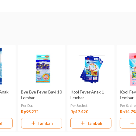
Komposisi
Cooling hydrogel
Digunakan oleh
Anak > 2 tahun
Kategori N:
Belum dikategorikan.
Belum diketahui apakah Bye Bye Fever Plester Kompres D
dapat terserap ke dalam air susu ibu atau tidak.
Sebaiknya, konsultasikan terlebih dahulu dengan dokter jika
ingin menggunakan produk ini.
Bentuk Obat
Plester
Kemasan
Box @ 5 lembar