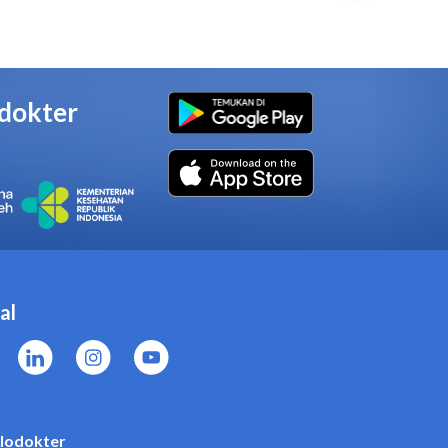
embar hanya untuk pemakaian
n mukosa, atau kulit yang
ye Fever Plester Kompres
 Demam secara berangsur-angsur
egera setelah dibuka.
nakan untuk sekali pakai
reda atau terjadi alergi atau
es Demam untuk Anak 5