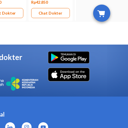
r dari risikonya, misalnya
at terserap ke dalam ASI.
anpa memberi tahu dokter.