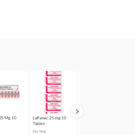
 studi pada binatang
nin, tetapi belum ada studi
iharapkan melebihi besarnya
i 30 minggu, ada bukti