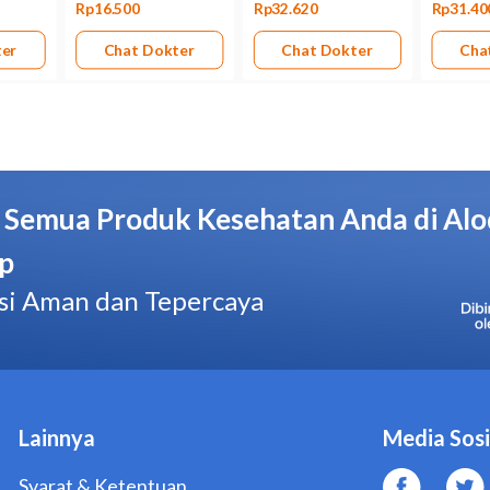
Namun, besarnya manfaat yang diperoleh mungkin lebih besa
untuk mengatasi situasi yang mengancam jiwa.
Kandungan diclofenac dalam
Cataflam Tablet Salut Gula
dap
Bila Anda sedang menyusui, jangan menggunakan obat ini t
Bentuk obat
Tablet salut gula
Kemasan
Dus, 5 blister @ 10 tablet
Pabrik/Manufaktur
Novartis Indonesia
No. BPOM
DKL9930408316A1
Hal yang Perlu Diperhatikan