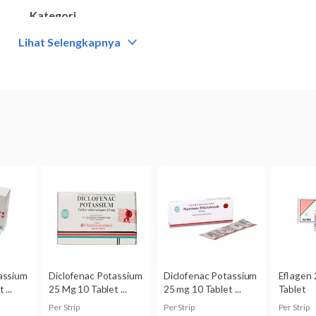
Kategori
Obat antiinflamasi
Lihat Selengkapnya
Komposisi
Kalium Diclofenac 25 mg
Dikonsumsi oleh
Dewasa
Kategori C:
Bila usia kehamilan masih di bawah 30 minggu,
percobaan memperlihatkan adanya efek samping terhadap ja
terkontrol pada ibu hamil.
Obat hanya boleh digunakan jika besarnya manfaat yang d
risiko terhadap janin.
Kategori D:
Bila usia kehamilan sama dengan atau lebih dar
positif mengenai risiko terhadap janin manusia.