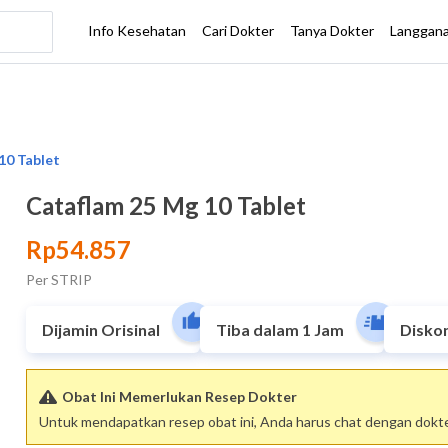
Cataflam 25 Mg 10 Tablet
Rp54.857
Per STRIP
Dijamin Orisinal
Tiba dalam 1 Jam
Disko
Obat Ini Memerlukan Resep Dokter
Untuk mendapatkan resep obat ini, Anda harus chat dengan dokter