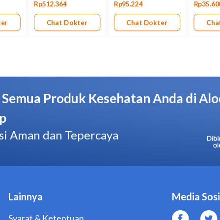
Bentuk Obat
Tablet salut selaput
Kemasan
Dus, 3 strip @ 10 tablet salut selaput
Pabrik/Manufaktur
Promedrahardjo Farmasi Industri
No. BPOM
GKL1333212717A1
Hal yang Perlu Diperhatikan
Jangan mengonsumsi Clopidogrel Bisulfate 75 mg 30 Tab
alergi terhadap obat ini.
Beri tahu dokter jika Anda pernah atau sedang menderit
mata, cedera serius, penyakit liver, atau gangguan pembe
Beri tahu dokter jika Anda sedang mengonsumsi obat, s
tertentu.