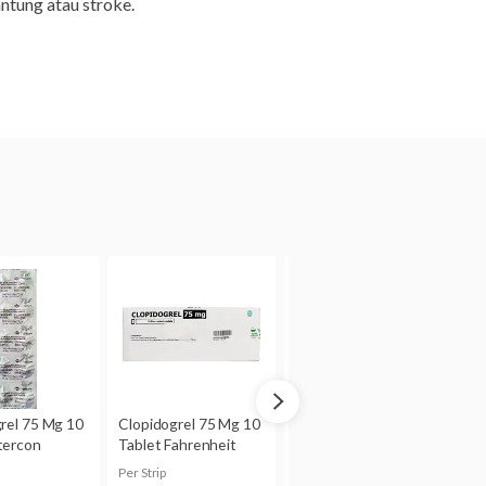
antung atau stroke.
hatkan adanya risiko
amil.
 ASI atau tidak. Bila Anda
sultasi dulu dengan dokter.