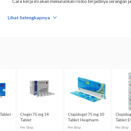
Cara kerja ini akan menurunkan risiko terjadinya serangan j
Golongan
Lihat Selengkapnya
Obat resep
Kategori
Antiplatelet
Komposisi
Clopidogrel bisulfate 75 mg
Dikonsumsi oleh
Dewasa
Kategori B:
Studi pada binatang percobaan tidak memperli
terhadap janin, tetapi belum ada studi terkontrol pada ibu h
Belum diketahui apakah clopidogrel dapat terserap ke dalam
sedang menyusui, jangan menggunakan obat ini tanpa berkon