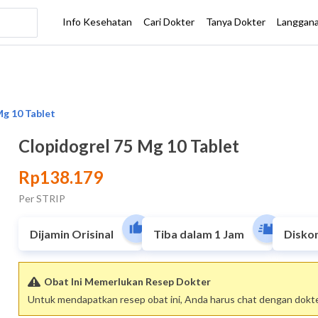
Clopidogrel 75 Mg 10 Tablet
Rp138.179
Per STRIP
Dijamin Orisinal
Tiba dalam 1 Jam
Disko
Obat Ini Memerlukan Resep Dokter
Untuk mendapatkan resep obat ini, Anda harus chat dengan dokter