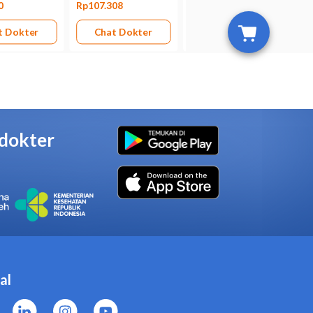
let Salut Selaput jika Anda
a tukak lambung, perdarahan di
kuan darah, seperti hemofilia.
uplemen, atau produk herbal