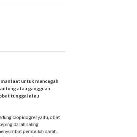
bermanfaat untuk mencegah
 jantung atau gangguan
obat tunggal atau
ndung clopidogrel yaitu, obat
eping darah saling
menyumbat pembuluh darah.