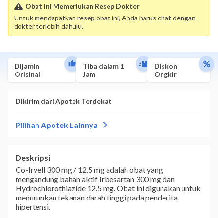
Obat Ini Memerlukan Resep Dokter
Untuk mendapatkan resep obat ini, Anda harus chat dengan
dokter terlebih dahulu.
Dijamin
Tiba dalam 1
Diskon
Orisinal
Jam
Ongkir
Deskripsi
Co-Irvell 300 mg / 12.5 mg adalah obat yang
mengandung bahan aktif Irbesartan 300 mg dan
Hydrochlorothiazide 12.5 mg. Obat ini digunakan untuk
menurunkan tekanan darah tinggi pada penderita
hipertensi.