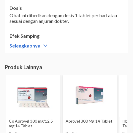
Dosis
Obat ini diberikan dengan dosis 1 tablet per hari atau
sesuai dengan anjuran dokter.
Efek Samping
Terdapat beberapa efek samping yang terjadi akibat
Selengkapnya
penggunaan obat ini, yaitu :
Sakit kepala,
Mual,
Muntah,
Ruam pada kulit,
Gatal-
gatal,
Mulut kering,
Rasa haus berlebihan,
Nyeri pada
ulu hati,
Diare,
Pembengkakan pada area
wajah,
Kesulitan bernapas
Hentikan pemakaian obat ini jika terjadi reaksi alergi
atau efek samping yang tidak biasa. Segera periksakan
diri ke dokter untuk mendapatkan penanganan medis
lebih lanjut.
Perhatian Penggunaan
Obat Co-Irvell 300 mg / 12.5 mg dikontraindikasikan
penggunaannya oleh orang dengan kondisi kesehatan
tertentu, seperti :