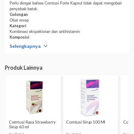
Perlu diingat bahwa Comtusi Forte Kapsul tidak dapat mengobati
penyebab batuk.
Golongan
Obat resep
Kategori
Kombinasi ekspektoran dan antihistamin
Komposisi
Tiap kapsul mengandung 66, 6 mg guaifenesin dan 3,34 mg
Selengkapnya
oxomemazine.
Dikonsumsi oleh
Dewasa dan anak-anak
Kategori C:
Studi pada binatang percobaan memperlihatkan
adanya efek samping dari guaifenesin terhadap janin, tetapi belum
ada studi terkontrol pada wanita hamil.
Obat hanya boleh digunakan jika besarnya manfaat yang
diharapkan melebihi besarnya risiko terhadap janin.
Dexteem Plus dapat terserap ke dalam ASI. Bila Anda sedang
menyusui, jangan menggunakan obat ini tanpa berkonsultasi dulu
dengan dokter.
Bentuk obat
Kapsul
Kemasan
Strip @ 10 kapsul
Pabrik/Manufaktur