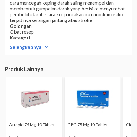
cara mencegah keping darah saling menempel dan
membentuk gumpalan darah yang berisiko menyumbat
pembuluh darah. Cara kerja ini akan menurunkan risiko
terjadinya serangan jantung atau stroke
Golongan
Obat resep
Kategori
Antiplatelet
Selengkapnya
Komposisi
Clopidogrel bisulfate 75 mg
Dikonsumsi oleh
Dewasa
Kategori B: Studi pada binatang percobaan tidak
memperlihatkan adanya risiko terhadap janin, tetapi
belum ada studi terkontrol pada ibu hamil.
Belum diketahui apakah clopidogrel dapat terserap ke
dalam ASI atau tidak. Bila Anda sedang menyusui, jangan
menggunakan obat ini tanpa berkonsultasi dulu dengan
dokter.
Bentuk Obat
Tablet salut selaput
Kemasan
1 Dos isi 3 Strip x 10 Tablet
Pabrik/Manufaktur