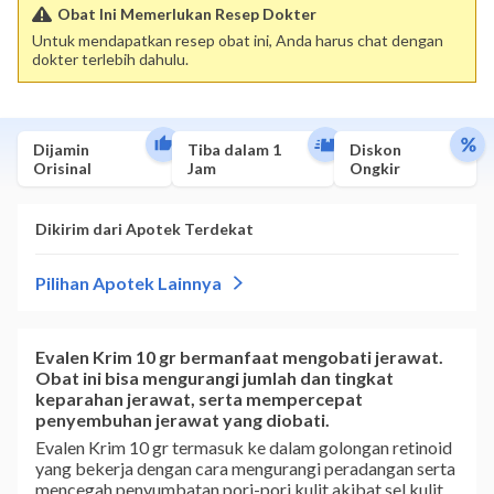
Obat Ini Memerlukan Resep Dokter
Untuk mendapatkan resep obat ini, Anda harus chat dengan
dokter terlebih dahulu.
Dijamin
Tiba dalam 1
Diskon
Orisinal
Jam
Ongkir
Evalen Krim
10 gr bermanfaat mengobati jerawat.
Obat ini bisa mengurangi jumlah dan tingkat
keparahan jerawat, serta mempercepat
penyembuhan jerawat yang diobati.
Evalen Krim 10 gr termasuk ke dalam golongan retinoid
yang bekerja dengan cara mengurangi peradangan serta
mencegah penyumbatan pori-pori kulit akibat sel kulit