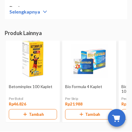
Dosis
Selengkapnya
Dewasa dan anak : 1 tablet/hari
Aturan Pakai
Dapat diberikan bersama makanan agar diabsorpsi
lebih baik atau jika timbul rasa tidak nyaman pada
GI
Kontra Indikasi
Hipersensitif
Efek Samping
reaksi alergi, hipervitaminosis
Kemasan
Tablet Kunyah (Rasa Strawberry) 21 Tablet