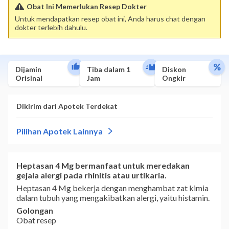
Obat Ini Memerlukan Resep Dokter
Untuk mendapatkan resep obat ini, Anda harus chat dengan
dokter terlebih dahulu.
Dijamin
Tiba dalam 1
Diskon
Orisinal
Jam
Ongkir
Heptasan 4 Mg bermanfaat untuk meredakan
gejala alergi pada rhinitis atau urtikaria.
Heptasan 4 Mg bekerja dengan menghambat zat kimia
dalam tubuh yang mengakibatkan alergi, yaitu histamin.
Golongan
Obat resep