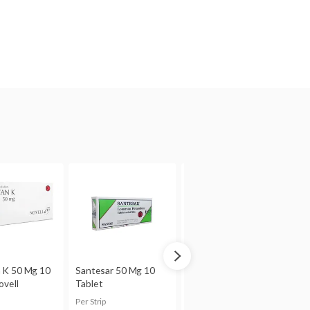
adap janin manusia, tetapi
ada risikonya, misalnya
ni dapat terserap ke dalam
akan obat ini tanpa