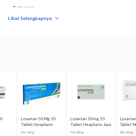
Golongan
Obat resep
Lihat Selengkapnya
Kategori
Obat hipertensi
Komposisi
Losartan Potassium 50 mg
Dikonsumsi oleh
Dewasa
Kategori D:
Ada bukti bahwa kandungan obat berisiko terh
besarnya manfaat yang diperoleh mungkin lebih besar darip
untuk mengatasi situasi yang mengancam nyawa.
Belum diketahui apakah kandungan losartan di dalam obat i
ASI atau tidak. Bila Anda sedang menyusui, jangan menggun
berkonsultasi dulu dengan dokter.