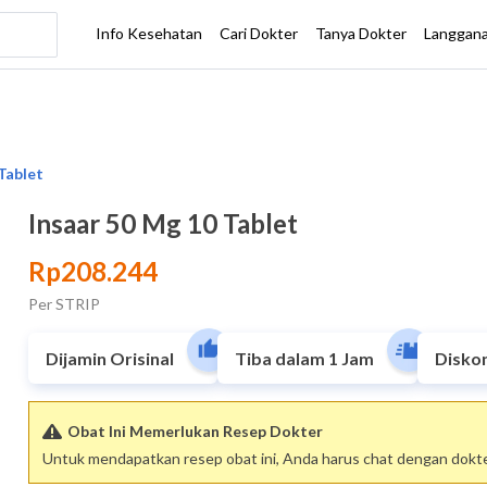
Insaar 50 Mg 10 Tablet
Rp208.244
Per STRIP
Dijamin Orisinal
Tiba dalam 1 Jam
Disko
Obat Ini Memerlukan Resep Dokter
Untuk mendapatkan resep obat ini, Anda harus chat dengan dokter