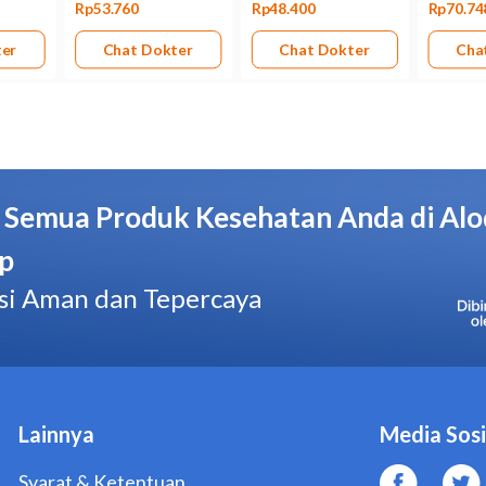
Bentuk obat
Tablet
Kemasan
Strip @ 10 Tablet
Pabrik/Manufaktur
INTERBAT
No. BPOM
DKL9717613417A1
Hal yang Perlu Diperhatikan
Jangan mengonsumsi Insaar 50 Mg Tablet jika Anda aler
Beri tahu dokter jika Anda pernah atau sedang menderita 
diabetes, penyakit jantung, gangguan elektrolit, atau deh
Beri tahu dokter jika Anda sedang menjalani diet rendah
Jangan langsung mengemudi atau mengoperasikan ala