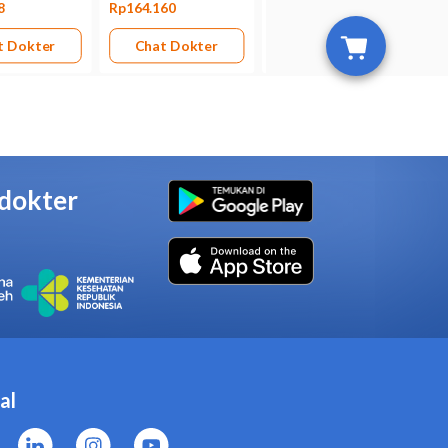
gi terhadap losartan.
penyakit ginjal, penyakit hati,
idrasi.
 garam.
t yang membutuhkan