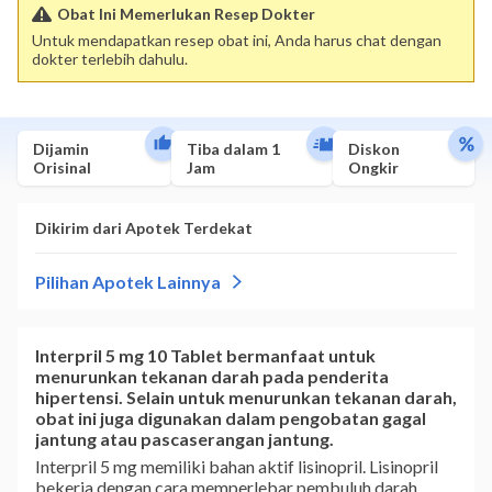
Obat Ini Memerlukan Resep Dokter
Untuk mendapatkan resep obat ini, Anda harus chat dengan
dokter terlebih dahulu.
Dijamin
Tiba dalam 1
Diskon
Orisinal
Jam
Ongkir
Interpril 5 mg 10 Tablet bermanfaat untuk
menurunkan tekanan darah pada penderita
hipertensi. Selain untuk menurunkan tekanan darah,
obat ini juga digunakan dalam pengobatan gagal
jantung atau pascaserangan jantung.
Interpril 5 mg memiliki bahan aktif lisinopril. Lisinopril
bekerja dengan cara memperlebar pembuluh darah