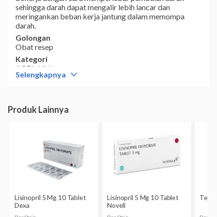
sehingga darah dapat mengalir lebih lancar dan
meringankan beban kerja jantung dalam memompa
darah.
Golongan
Obat resep
Kategori
ACE Inhibitor
Selengkapnya
Komposisi
Lisinopril 5 mg
Dikonsumsi oleh
Dewasa dan anak usia >6 tahun
Kategori D:
Ada bukti positif mengenai risiko terhadap
janin manusia, tetapi besarnya manfaat yang diperoleh
mungkin lebih besar daripada risikonya, misalnya untuk
mengatasi situasi yang mengancam jiwa.
Belum diketahui apakah l
isinopril
di dalam Interpril 5
mg
dapat terserap ke dalam ASI atau tidak. Bila Anda
sedang menyusui, jangan menggunakan obat ini tanpa
persetujuan dokter.
Bentuk
Tablet