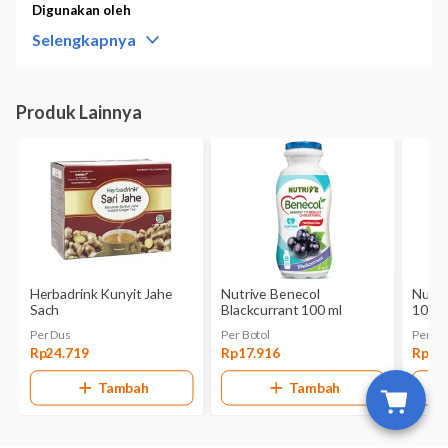
Digunakan oleh
Anak
Selengkapnya
Bentuk
Cair
Kemasan
Botol @ 200 Ml
Pabrik/Manufaktur
PT Kino Indonesia
No.Registrasi
TR122665311
Hal yang Perlu Diperhatikan
- Jangan mengonsumsi Larutan Cap Kaki Tiga Anak Original jika
Anda alergi terhadap bahan yang terkandung dalam minuman ini.
- Konsultasikan ke dokter jika Anda berencana mengonsumsi
Larutan Cap Kaki Tiga Anak Original bersama obat, suplemen,
atau produk herbal tertentu.
- Periksakan diri ke dokter jika gejala sakit tenggorokan yang
Anda alami tidak membaik dalam 3 hari.
- Segera ke dokter jika mengalami reaksi alergi obat atau