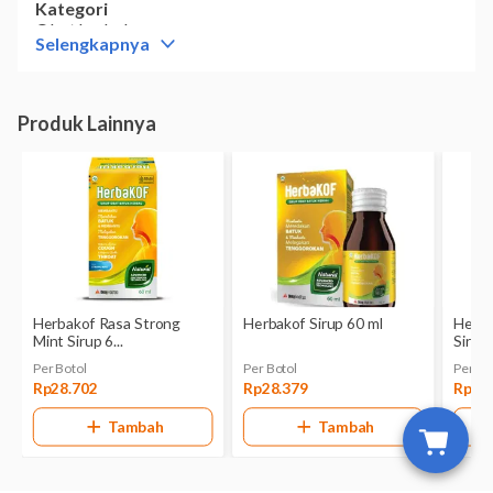
Kategori
Obat herbal
Selengkapnya
Komposisi
Tiap 1 sendok makan (15 ml) mengandung: Euphorbia
hirta Herba 0,01 g, Zingiberis officinale Rhizoma 1,84 g,
Cinnamomum burmani Cortex 0,26 g, Amomi
cardamomi Fructus 0,02 g, Eugenia caryophyllata Flos
0,03 g, Piper betle Folium 0,45 g, Abri precatorius
Folium 0,05 g, Mentha arvensis Folium 0,002 g, Hibiscus
tileacius Folium 0,005 g, Oleum Mentha piperita 0,02 ml,
Succus liquiritae 0,016 g.
Dikonsumsi oleh
Dewasa dan anak-anak
Kategori N:
Belum dikategorikan.
Laserin Sirup mengandung aneka bahan herbal yang
keamanannya untuk ibu hamil maupun menyusui belum
bisa dipastikan.
Bila Anda sedang hamil atau menyusui, sebaiknya
konsultasikan perihal penggunaan suplemen ini ke
dokter.
Bentuk obat
Sirup