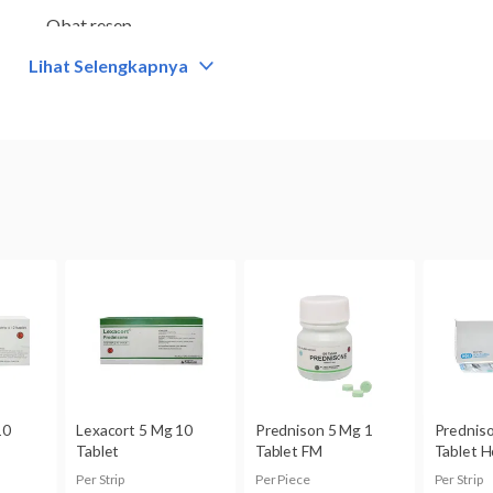
Obat resep
Lihat Selengkapnya
Kategori
Kortikosteroid
Komposisi
Prednisolone 5 mg
Dikonsumsi oleh
Dewasa
Trimester kedua dan ketiga kehamilan
Kategori C:
Studi pada binatang percobaan memperlihatka
terhadap janin, tetapi belum ada studi terkontrol pada wani