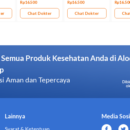
Obat hanya boleh digunakan jika besarnya manfaat yang d
risiko terhadap janin.
Trimester pertama kehamilan
Kategori D:
Ada bukti bahwa prednisolone berisiko terhada
besarnya manfaat yang diperoleh mungkin lebih besar darip
untuk mengatasi situasi yang mengancam nyawa.
Prednisolone yang terkandung dalam Lupred 5 mg Tablet da
Bila sedang menyusui, jangan menggunakan obat ini tanpa p
Bentuk obat
Tablet
Kemasan
Strip @ 10 tablet