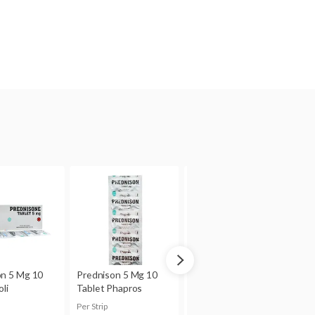
n adanya efek samping
ta hamil.