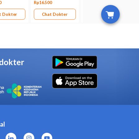
iharapkan melebihi besarnya
p janin manusia, tetapi
ada risikonya, misalnya
pat terserap ke dalam ASI.
ersetujuan dokter.