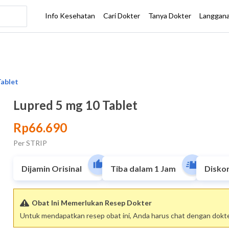
Lupred 5 mg 10 Tablet
Rp66.690
Per STRIP
Dijamin Orisinal
Tiba dalam 1 Jam
Disko
Obat Ini Memerlukan Resep Dokter
Untuk mendapatkan resep obat ini, Anda harus chat dengan dokter