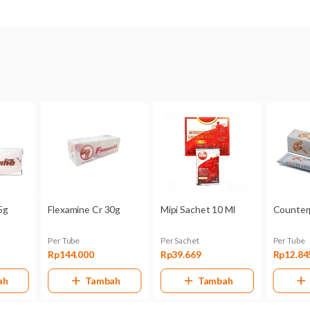
Dosis
Oleskan secukupnya 1-3 kali sehari.
Aturan pakai
Oleskan krim secara merata pada bagian tubuh yang terasa nyeri.
Perhatian
Jangan mengoleskan pada luka terbuka. Hindari obat terkena mata, bagia
tidak sengaja terkena segera bilas dengan air. Ibu hamil.
Efek samping
Kulit memerah, gatal, atau iritasi.
Kemasan
Dus, tube @ 30 gram
No. Registrasi
QD151713881