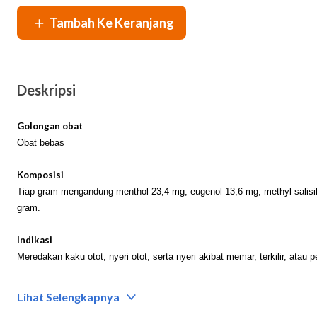
Deskripsi
Golongan obat
Obat bebas
Komposisi
Tiap gram mengandung menthol 23,4 mg, eugenol 13,6 mg, methyl salisi
gram.
Indikasi
Meredakan kaku otot, nyeri otot, serta nyeri akibat memar, terkilir, atau pe
Kontraindikasi
Lihat Selengkapnya
Alergi terhadap kandungan obat ini.