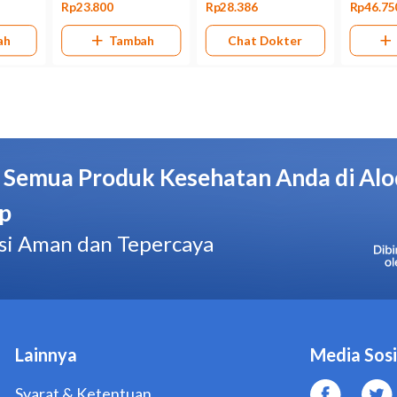
Bentuk Obat
Sirup
Kemasan
Dus, 1 botol plastik @ 60 ml
Pabrik/Manufaktur
Combiphar - Indonesia
No. BPOM
DTL9804123737A1
Hal yang Perlu Diperhatikan
Jangan mengonsumsi OBH Combi Anak Batuk Plus Flu ji
obat batuk herbal ini.
Jangan memberikan OBH Combi Anak Batuk Plus Flu ke
2 tahun, kecuali atas petunjuk dokter.