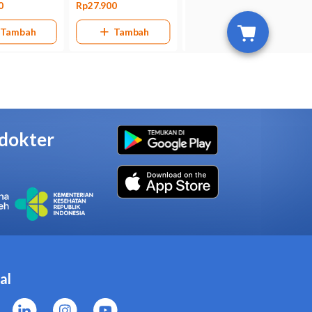
ka anak Anda alergi terhadap
pada anak-anak usia di bawah