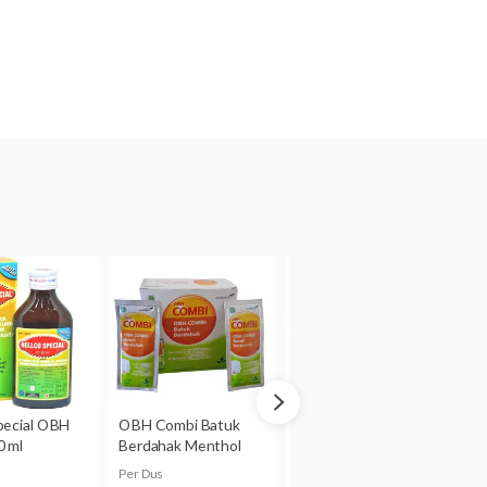
mmonium klorida 50 mg,
mg
enyusui
Plus Flu tidak dianjurkan
tunjuk dokter.