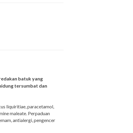
redakan batuk yang
, hidung tersumbat dan
 liquiritiae, paracetamol,
mine maleate. Perpaduan
emam, antialergi, pengencer