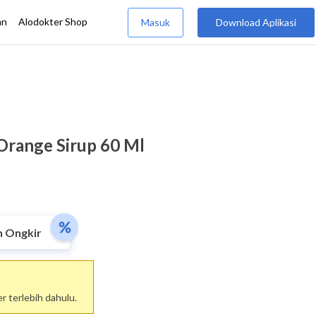
Orange Sirup 60 Ml
n Ongkir
 terlebih dahulu.