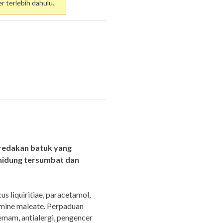
 terlebih dahulu.
redakan batuk yang
, hidung tersumbat dan
 liquiritiae, paracetamol,
mine maleate. Perpaduan
emam, antialergi, pengencer