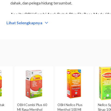
dahak, dan pelega hidung tersumbat.
Apa Itu OBH Combi Anak Batuk Plus Flu Rasa Madu 60 
Lihat Selengkapnya
Golongan
Obat bebas
Kategori
Obat batuk herbal
Komposisi
Ekstrak Succus liquiritiae 100 mg, paracetamol 120 mg, a
pseudoephedrine HCl 7,5 mg, chlorpheniramine maleate 1 
Dikonsumsi oleh
Anak-anak
OBH Combi Anak Batuk Plus Flu Rasa Madu 60 ml untuk
Kategori N:
Belum dikategorikan.
Produk ini khusus untuk anak-anak. OBH Combi Anak Batuk 