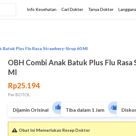
OBH Combi Anak Batuk Plus Flu Rasa 
Ml
Rp25.194
Per BOTOL
Dijamin Orisinal
Tiba dalam 1 Jam
Disko
Obat Ini Memerlukan Resep Dokter