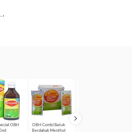
ml
mmonium klorida 50 mg,
mg
 Ibu Hamil dan Menyusui
Plus Flu tidak dianjurkan