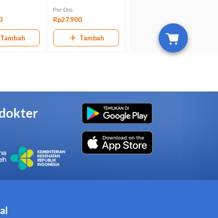
tunjuk dokter.
ka anak Anda alergi terhadap
pada anak-anak usia di bawah