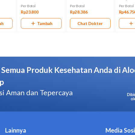
digunakan pada wanita hamil atau menyusui, kecuali atas pe
Bentuk Obat
Sirup
Kemasan
Dus, 1 botol plastik @ 60 ml
Pabrik/Manufaktur
Combiphar - Indonesia
No. BPOM
DTL9804123737A1
Hal yang Perlu Diperhatikan
Jangan mengonsumsi OBH Combi Anak Batuk Plus Flu ji
obat batuk herbal ini.
Jangan memberikan OBH Combi Anak Batuk Plus Flu ke