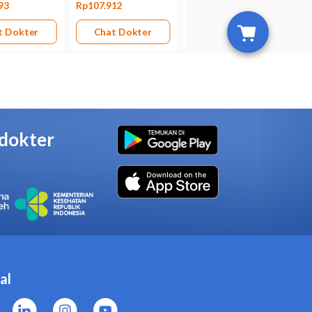
hadap ondansentron atau obat
n.
a gangguan irama jantung,
asi perut.
batan lain, termasuk suplemen