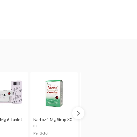
usui
hatkan adanya risiko
ta hamil.
m ASI atau tidak. Bila Anda
konsultasi dulu dengan