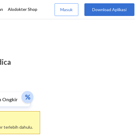
dica
n Ongkir
 terlebih dahulu.