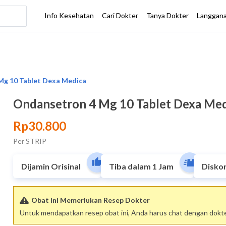
Ondansetron 4 Mg 10 Tablet Dexa Me
Rp30.800
Per STRIP
Dijamin Orisinal
Tiba dalam 1 Jam
Disko
Obat Ini Memerlukan Resep Dokter
Untuk mendapatkan resep obat ini, Anda harus chat dengan dokter