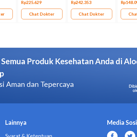
Tablet salut selaput
Kemasan
Dus 1 strip @ 10 tablet salut selaput
Pabrik/Manufaktur
Promedrahardjo Farmasi Industri
No. BPOM
GKL1733214517A1
Hal yang Perlu Diperhatikan
Beri tahu dokter jika Anda memiliki riwayat alergi ter
golongan penghambat serotonin lain, seperti granisetro
Beri tahu dokter jika Anda pernah atau sedang menderit
penyakit liver, atau gangguan pencernaan.
Beri tahu dokter jika Anda baru atau akan menjalani oper
Beri tahu dokter jika Anda sedang menggunakan obat-o