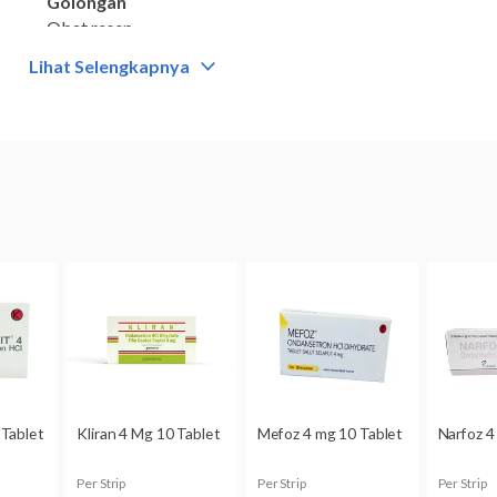
Golongan
Obat resep
Lihat Selengkapnya
Kategori
Antiemetik
Komposisi
Ondansetron 4 mg
Dikonsumsi oleh
Dewasa dan anak-anak di atas usia 6 bulan
Ondansetron 4 mg 10 Tablet untuk Ibu Hamil dan Meny
Kategori B:
Studi pada binatang percobaan tidak memperli
terhadap janin, namun belum ada studi terkontrol pada wani
Belum diketahui apakah ondansetron dapat terserap ke dala
sedang menyusui, jangan menggunakan obat ini sebelum ber
dokter.
Bentuk Obat