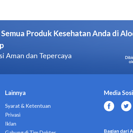
Disarankan untuk melakukan tes antara pukul 10:00-20:0
menggunakan urine pertama pada pagi hari.
Hindari buang air kecil setidaknya 4 jam sebelum tes, s
setidaknya 2 jam sebelum tes.
Jangan membaca hasil lebih dari 30 menit.
Jika Anda memiliki siklus menstruasi yang tidak teratur
mengenai jadwal penggunaan Ovutest Strip Uji Ovulasi.
Dosis dan Aturan Pakai Ovutest Strip Uji Ovulasi
Lakukan tes setiap hari pada jam yang sama menggunakan Pa
Ovulasi, antara pukul 10:00-20:00.
Cara Menggunakan Ovutest Strip Uji Ovulasi dengan B
Baca aturan pakai yang tertera pada kemasan sebelum meng
Ovulasi.
Tampung urine ke dalam wadah yang kering dan bersih.