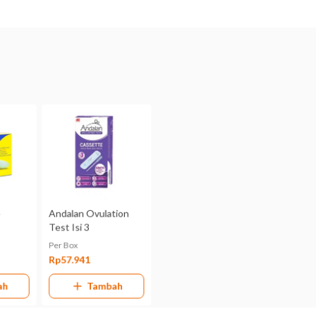
Digunakan oleh
Dewasa
Bentuk
Strip
Kemasan
Sachet @ 1 Strip
Pabrik/Manufaktur
Danpac Pharma
No. BPOM
Kemenkes RI AKL 20101912835
Hal yang Perlu Diperhatikan
Jangan buka kemasan plastik Ovutest Strip Uji Ovulasi b
digunakan. Kemasan produk yang sudah dibuka harus seg