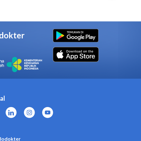
0 untuk hasil terbaik. Jangan
erta hindari makan dan minum
, konsultasikan dengan dokter
kai Ovutest Strip Uji
enar
gunakan Ovutest Strip Uji