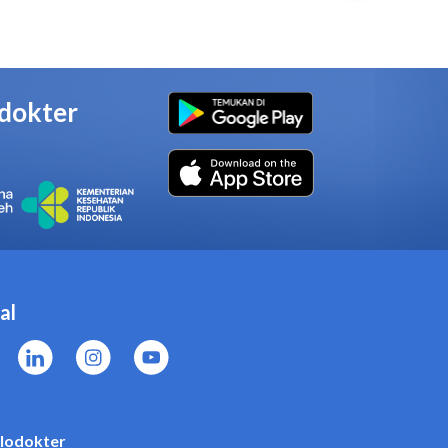
 Botol 240 Ml jika Anda
stika Virgin Coconut Oil
emen, atau produk herbal
 Coconut Oil Botol 240 Ml jika
da.
ika Virgin Coconut Oil Botol
nakan kehamilan.
i obat setelah menggunakan
il Botol 240 Ml