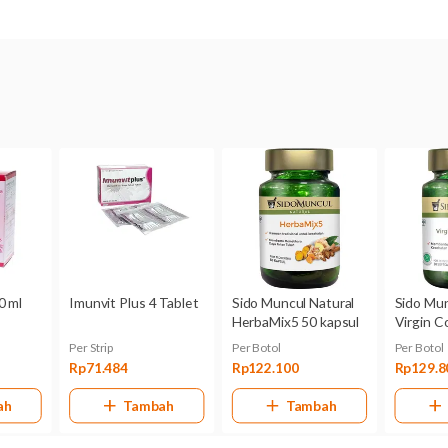
Komposisi
Virgin coconut oil 240 ml
Dikonsumsi oleh
Dewasa dan anak-anak
Palem Mustika Virgin Coconut Oil Botol 240 Ml untuk I
Kategori N: Belum dikategorikan.
Palem Mustika Virgin Coconut Oil Botol 240 Ml belum dike
ke dalam ASI atau tidak.
Bentuk Obat
Cair
Kemasan
Dus, 1 botol plastik @ 240 ml
Pabrik/Manufaktur
PT Wahana Karya Biotek