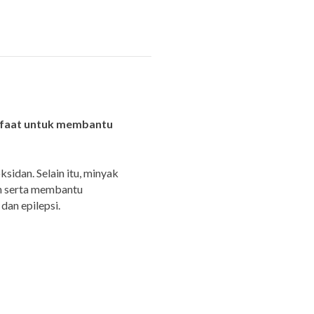
anfaat untuk membantu
sidan. Selain itu, minyak
n serta membantu
dan epilepsi.