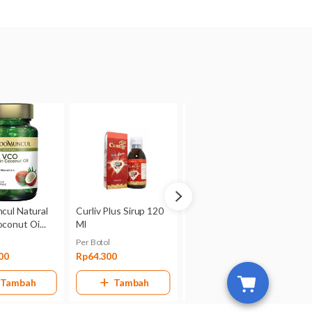
bu Hamil dan Menyusui
tahui apakah dapat terserap