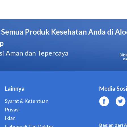
No. BPOM
TR173603901
Hal yang Perlu Diperhatikan
Jangan menggunakan Palem Mustika Virgin Coconut Oil
memiliki riwayat alergi terhadap kandungan produk ini.
Konsultasikan ke dokter mengenai penggunaan Palem Mu
Botol 240 Ml jika Anda sedang menggunakan obat, supl
tertentu.
Konsultasikan ke dokter mengenai Palem Mustika Virgin
Anda ingin menggunakannya untuk kondisi kesehatan An
Konsultasikan ke dokter perihal penggunaan Palem Must
240 Ml jika Anda sedang hamil, menyusui, atau merenca
Segera termui dokter jika Anda mengalami reaksi alerg
Palem Mustika Virgin Coconut Oil Botol 240 Ml.
Dosis dan Aturan Pakai Palem Mustika Virgin Coconut O