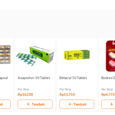
Komposisi
Paracetamol 350 mg, Ibuprofen 200 mg
Dikonsumsi oleh
Dewasa
Kategori B:
Studi pada binatang percobaan tidak memperlih
janin, namun belum ada studi terkontrol pada wanita hamil.
Paramex Nyeri Otot 4 Tablet dapat terserap ke dalam ASI. 
lebih baik berkonsultasi dengan dokter terlebih dahulu.
Kandungan ibuprofen di dalam Paramex Nyeri Otot 4 Tablet 
digunakan pada ibu hamil dan menyusui.
Bentuk obat
Tablet
Kemasan
Dus, 25 Catch Cover @ 1 Strip @ 4 Tablet