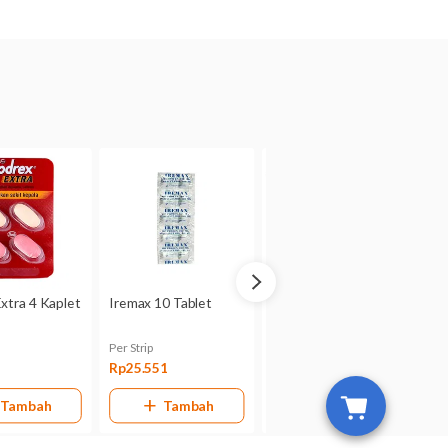
atkan adanya risiko terhadap
Bila Anda sedang menyusui,
tidak dianjurkan untuk