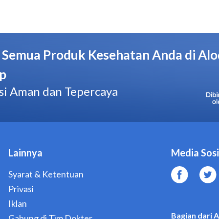
Pabrik/Manufaktur
Konimex
No. BPOM
DTL9613013110A1
Hal yang Perlu Diperhatikan
Jangan mengonsumsi Paramex Nyeri Otot 4 Tablet jika A
paracetamol dan ibuprofen.
Jangan memberikan Paramex Nyeri Otot 4 Tablet kepada
tanpa petunjuk dari dokter.
Konsultasikan penggunaan Paramex Nyeri Otot 4 Tablet 
jika Anda pernah dan sedang penyakit hati, penyakit jant
autoimun, penyakit ginjal, tukak lambung, perdarahan sal
Jangan mengonsumsi alkohol selama menggunakan Param
dapat meningkatkan risiko terjadinya kerusakan hati.
Konsultasikan penggunaan Paramex Nyeri Otot 4 Tablet
sedang mengonsumsi obat lain, seperti obat untuk epileps
pengencer darah, suplemen, atau obat herbal.