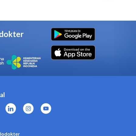
nda alergi terhadap
 anak berusia di bawah 2 tahun
dengan dokter terlebih dahulu
ung, stroke, asma, penyakit
uran cerna.
ex Nyeri Otot 4 Tablet karena
 dengan dokter jika Anda
i, tuberkulosis (TBC), obat