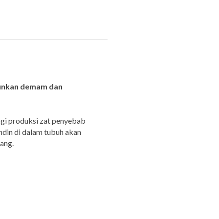
runkan demam dan
gi produksi zat penyebab
ndin di dalam tubuh akan
ang.