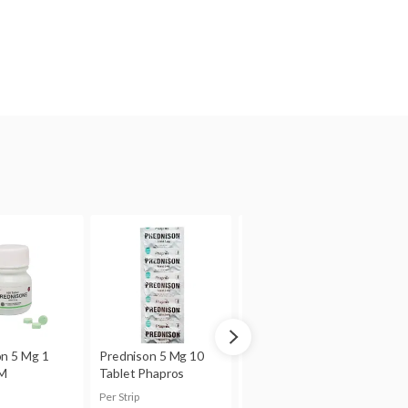
an adanya efek samping
a hamil.
iharapkan melebihi besarnya
terserap ke dalam ASI. Bila
berkonsultasi dulu dengan