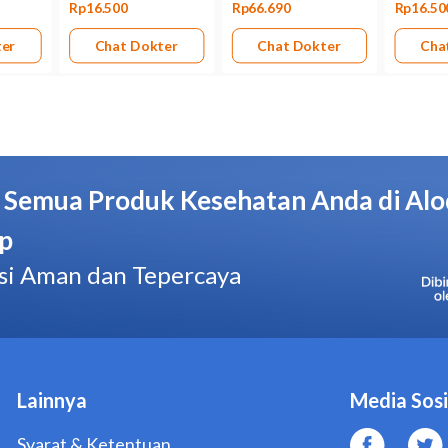
Tablet
Kemasan
Blister @ 10 tablet
Pabrik/Manufaktur
Holi Pharma
No. BPOM
GKL9817104510A1
Hal yang Perlu Diperhatikan
Jangan menggunakan Prednison 5 mg Tablet jika Anda al
obat kortikosteroid yang lain.
Konsultasikan dengan dokter perihal penggunaan obat
jika Anda pernah atau sedang menderita penyakit ginjal, p
penyakit infeksi, gagal jantung, tukak lambung, divertiku
myasthenia gravis, diabetes, atau hipertensi.