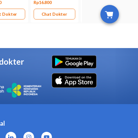
 bawah 6 tahun.
penyakit jantung, atau tekanan darah
n, obat herbal, atau obat untuk
a menjalani pengobatan dengan
blet jika Anda sedang hamil,
si gigi.
g serius setelah mengkonsumsi
kesehatan, dan respons pasien
arkan tujuan penggunaannya: