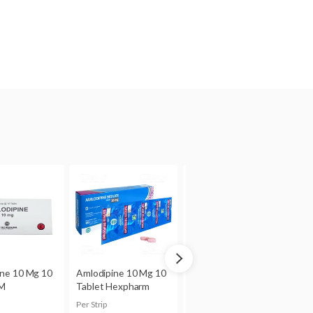
samping terhadap janin, tetapi
ihi besarnya risiko terhadap janin.
dang menyusui, jangan menggunakan
ap obat ini.