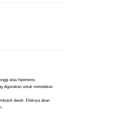
nggi atau hipertensi.
ing digunakan untuk meredakan
embuluh darah. Efeknya akan
h.