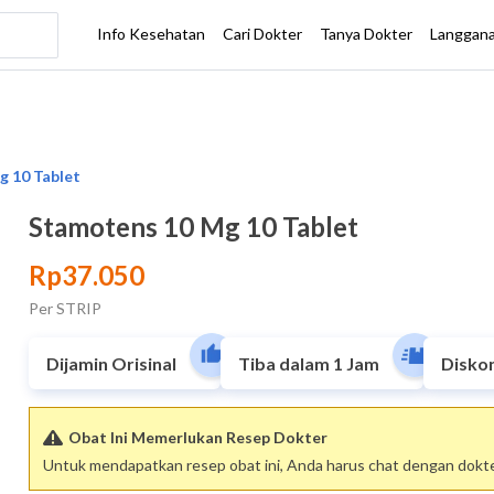
Stamotens 10 Mg 10 Tablet
Rp37.050
Per STRIP
Dijamin Orisinal
Tiba dalam 1 Jam
Disko
Obat Ini Memerlukan Resep Dokter
Untuk mendapatkan resep obat ini, Anda harus chat dengan dokter