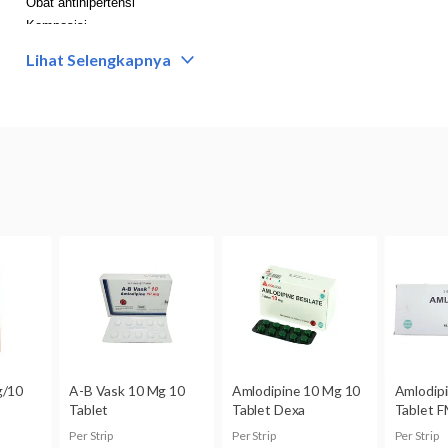
Obat antihipertensi
Komposisi
Amlodipine 10 mg
Lihat Selengkapnya
Dikonsumsi oleh
Dewasa dan anak-anak usia 6 tahun ke atas
Kategori C: Studi pada binatang percobaan memperlihatkan adanya efek 
belum ada studi terkontrol pada wanita hamil.
Obat hanya boleh digunakan jika besarnya manfaat yang diharapkan meleb
Stamotens 10 Mg 10 Tablet dapat terserap ke dalam ASI. Bila Anda se
obat ini tanpa memberi tahu dokter.
Bentuk obat
Tablet
Kemasan
1 Dos isi 3 Strip x 10 Tablet
Pabrik/Manufaktur
PERTIWI AGUNG - Indonesia
No. BPOM
DKL1019615410B1
Hal yang Perlu Diperhatikan
Jangan mengkonsumsi Stamotens 10 Mg 10 Tablet jika Anda alergi terhad