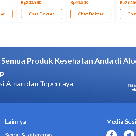
Jangan memberikan Stamotens 10 Mg 10 Tablet kepada anak berusia di
Beri tahu dokter jika Anda pernah atau sedang menderita penyakit liver, 
rendah.
Jangan mengkonsumsi Stamotens 10 Mg 10 Tablet bersama dengan vitami
demam, flu, batuk, atau asma, kecuali yang diresepkan oleh dokter.
Jangan mengemudikan kendaraan atau mengoperasikan alat berat selam
Stamotens 10 Mg 10 Tablet, karena obat ini dapat menyebabkan pusing.
Konsultasikan dengan dokter perihal penggunaan Stamotens 10 Mg 10 Ta
menyusui, atau sedang merencanakan kehamilan.
Beri tahu dokter jika Anda sedang merencanakan operasi, termasuk opera
Segera ke dokter jika muncul reaksi alergi obat atau efek samping yan
Stamotens 10 Mg 10 Tablet.
Dosis dan Aturan Pakai Stamotens 10 Mg 10 Tablet
Dosis Stamotens 10 Mg 10 Tablet ditentukan berdasarkan usia, kondisi 
terhadap obat. Berikut adalah dosis Stamotens 10 Mg 10 Tablet berdas
Tujuan: Mengatasi hipertensi
Dewasa: 5–10 mg per hari
Anak-anak 6–17 tahun: 2,5–5 mg per hari
Tujuan: Mengatasi angina pektoris