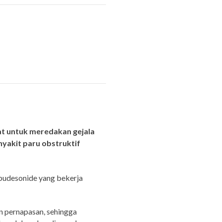
at untuk meredakan gejala
yakit paru obstruktif
budesonide yang bekerja
n pernapasan, sehingga