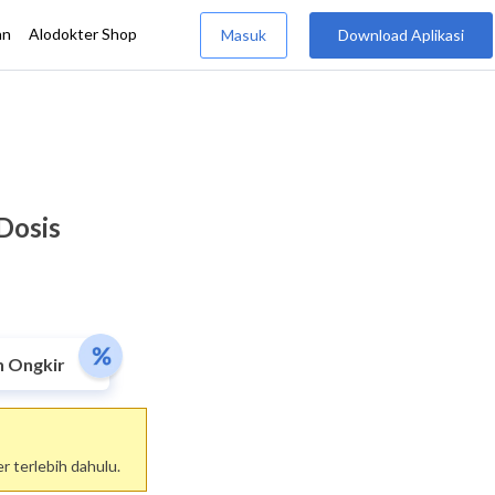
Dosis
n Ongkir
 terlebih dahulu.