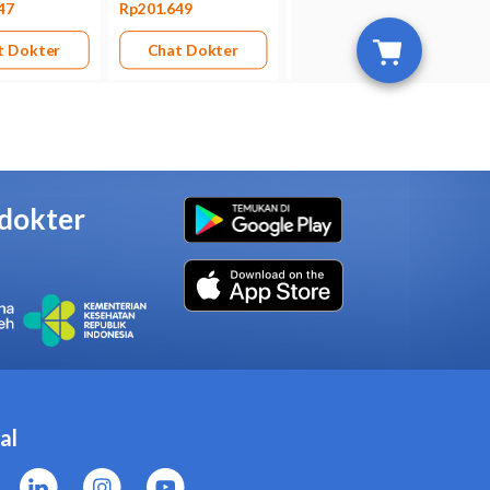
/4,5 Mcg 60 Dosis dapat
menggunakan obat ini tanpa
 60 Dosis jika Anda alergi