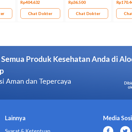
Kandungan budesonide di dalam Symbicort Turbuhaler 160
terserap ke dalam ASI. Bila Anda sedang menyusui, jangan 
berkonsultasi dulu dengan dokter.
Bentuk obat
Inhaler
Kemasan
Dus, 1 inhaler @ 60 dosis
Pabrik/Manufaktur
AstraZeneca Indonesia
No. BPOM
DKI0251302067B1
Hal yang Perlu Diperhatikan
Jangan menggunakan Symbicort Turbuhaler 160/4,5 Mcg