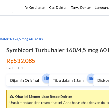
Symbicort Turbuhaler 160/4,5 mcg 60 
Rp532.085
Per BOTOL
Dijamin Orisinal
Tiba dalam 1 Jam
Disko
Obat Ini Memerlukan Resep Dokter
Untuk mendapatkan resep obat ini, Anda harus chat dengan dokter