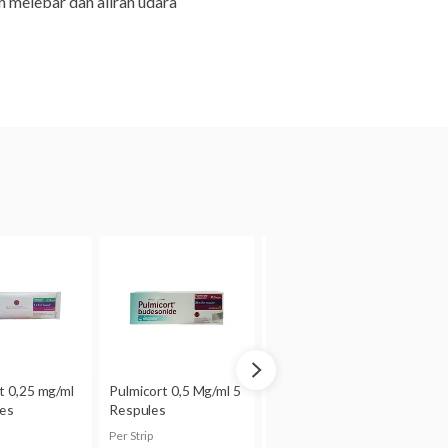
 melebar dan aliran udara
percobaan tidak
ada studi terkontrol pada ibu