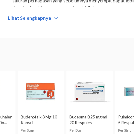
saluran pernapasan yang sebelumnya menyempit dapat lebih
dari dan ke dalam paru-paru akan lebih lancar.
Lihat Selengkapnya
Golongan
Obat resep
Kategori
Obat asma
Komposisi
Budesonide 160 mcg dan formoterol fumarate 4,5 mcg
Digunakan oleh
Dewasa dan anak-anak usia di atas 12 tahun
Kategori N:
Belum dikategorikan
Namun, budesonide di dalam obat ini pada studi binatang 
memperlihatkan adanya risiko terhadap janin, tetapi belum 
hamil.