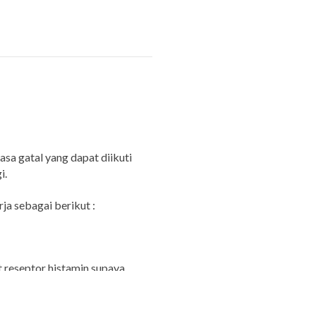
sa gatal yang dapat diikuti
i.
ja sebagai berikut :
 reseptor histamin supaya
erjadi alergi. Selain itu, obat
an kantuk.