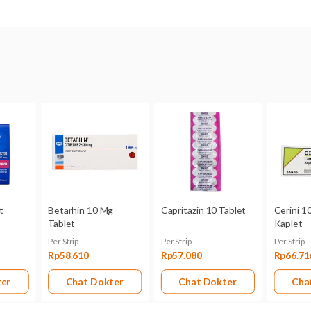
Indikasi Umum
rinitis alergi musiman dan tahunan, urtikaria kronik
Komposisi
Cetirizine 10 mg
Perhatian
hipersensitif terhadap cetirizine, hidroksizin atau salah sat
trimester 1, penyakit ginjal berat
Efek Samping