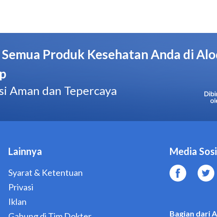
hipersensitif terhadap cetirizine, hidroksizin atau salah sat
trimester 1, penyakit ginjal berat
Kemasan
Strip @ 10 Tablet
Golongan Obat
Obat Keras
Manufaktur