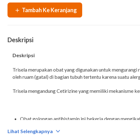
Deskripsi
Deskripsi
Trisela merupakan obat yang digunakan untuk mengurangi ra
oleh ruam (gatal) di bagian tubuh tertentu karena suatu alerg
Trisela mengandung Cetirizine yang memiliki mekanisme ker
Obat golongan antihistamin ini bekerja dengan mengikat
terjadi penghambatan efek histamin pada tubuh dan tidak t
Lihat Selengkapnya
ini juga dapat menimbulkan efek sedasi atau menimbulk