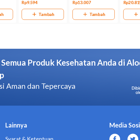
Belum diketahui apakah kandungan asam pipemidat dalam 
bisa terserap ke dalam ASI atau tidak.
Bentuk obat
Kapsul
Kemasan
Strip @ 10 kapsul
Pabrik/Manufaktur
Sanbe Farma – Indonesia
No. BPOM
DKL8522206201A1