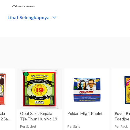
Obat resep
Lihat Selengkapnya
Kategori
Antibiotik quinolone
Komposisi
Asam pipemidat 400 mg
Dikonsumsi oleh
Dewasa
Kategori N:
Belum dikategorikan.
Bagi ibu hamil dan sedang menyusui sebaiknya berkonsultas
dokter sebelum mengonsumsi obat ini.