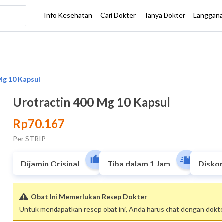
Urotractin 400 Mg 10 Kapsul
Rp70.167
Per STRIP
Dijamin Orisinal
Tiba dalam 1 Jam
Disko
Obat Ini Memerlukan Resep Dokter
Untuk mendapatkan resep obat ini, Anda harus chat dengan dokter