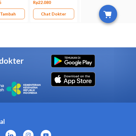
Urotractin 400 mg Kapsul