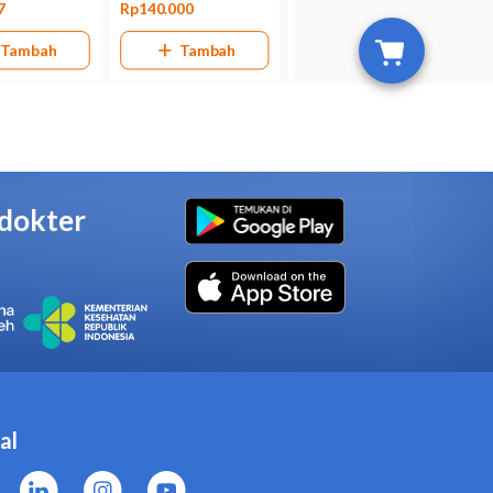
lergi terhadap Zoralin cream
n itraconazole.
eam karena dapat meningkatkan
uplemen, dan obat herbal
ng, dan ginjal, serta memiliki
n yang rendah, dan penurunan