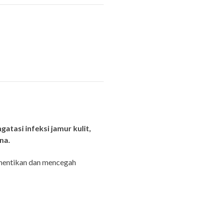
tasi infeksi jamur kulit,
na.
hentikan dan mencegah