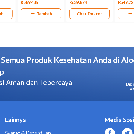
Kemasan
Tube @ 10 gram
Pabrik/Manufaktur
Medikon Prima Laboratories
No. BPOM
DTL9014803729A1
Hal yang Perlu Diperhatikan
Jangan menggunakan Zoralin cream jika Anda memiliki a
atau obat antijamur azole lainnya, seperti fluconazole da
Jangan minum alkohol selama menggunakan Zoralin cr
risiko terjadinya gangguan hati.
Beri tahu dokter jika Anda sedang mengonsumsi obat, s
sebelum menggunakan Zoralin cream.
Beri tahu dokter jika Anda menderita gangguan hati, jantu
kondisi medis tertentu, seperti aritmia, kadar testotero