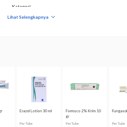
Kategori
Obat antijamur
Lihat Selengkapnya
Komposisi
Ketokonazole 2%
Digunakan oleh
Dewasa dan anak-anak usia di atas 2 tahun.
Kategori C:
Studi pada binatang percobaan memperlihatk
terhadap janin, namun belum ada studi terkontrol pada wani
digunakan jika besarnya manfaat yang diharapkan melebihi 
janin.
Zoralin cream dapat terserap ke dalam ASI. Bila Anda seda
menggunakan obat ini tanpa berkonsultasi dulu dengan dok
Bentuk obat
Krim