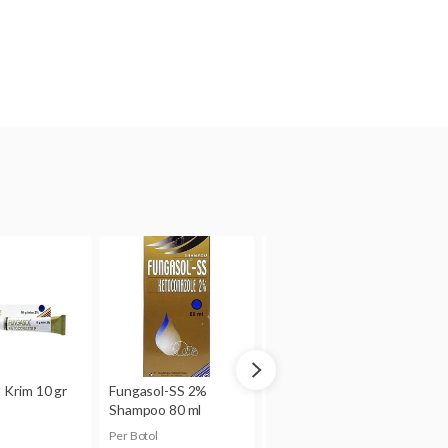
an adanya efek samping
ta hamil. Obat hanya boleh
besarnya risiko terhadap
ng menyusui, jangan
ter.