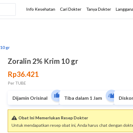
Zoralin 2% Krim 10 gr
Rp36.421
Per TUBE
Dijamin Orisinal
Tiba dalam 1 Jam
Disko
Obat Ini Memerlukan Resep Dokter
Untuk mendapatkan resep obat ini, Anda harus chat dengan dokter