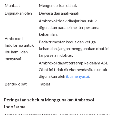
Manfaat
Mengencerkan dahak
Digunakan oleh
Dewasa dan anak-anak
Ambroxol tidak dianjurkan untuk
digunakan pada trimester pertama
kehamilan.
Ambroxol
Pada trimester kedua dan ketiga
Indofarma untuk
kehamilan, jangan menggunakan obat ini
ibu hamil dan
tanpa seizin dokter.
menyusui
Ambroxol dapat terserap ke dalam ASI.
Obat ini tidak direkomendasikan untuk
digunakan oleh
ibu menyusui
.
Bentuk obat
Tablet
Peringatan sebelum Menggunakan Ambroxol
Indofarma
Ambroxol Indofarma termasuk obat keras, sehingga obat ini