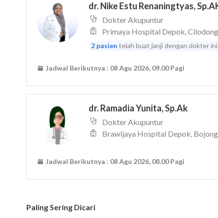
Paling Sering Dicari