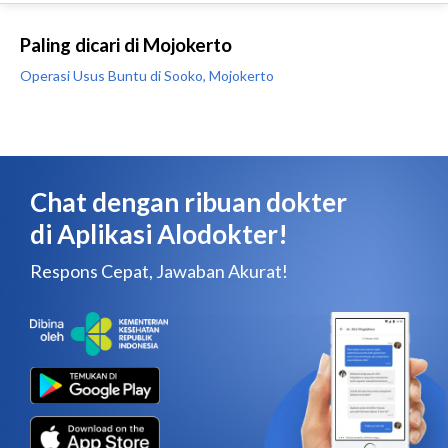
Paling dicari di Mojokerto
Operasi Usus Buntu di Sooko, Mojokerto