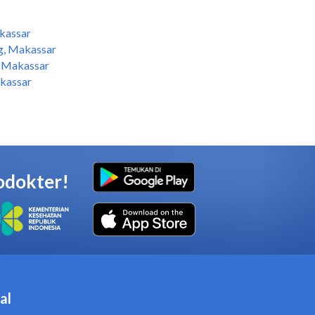
kassar
g, Makassar
, Makassar
akassar