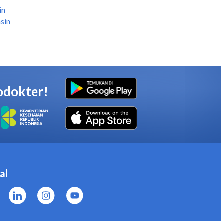
in
sin