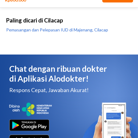
Paling dicari di Cilacap
Pemasangan dan Pelepasan IUD di Majenang, Cilacap