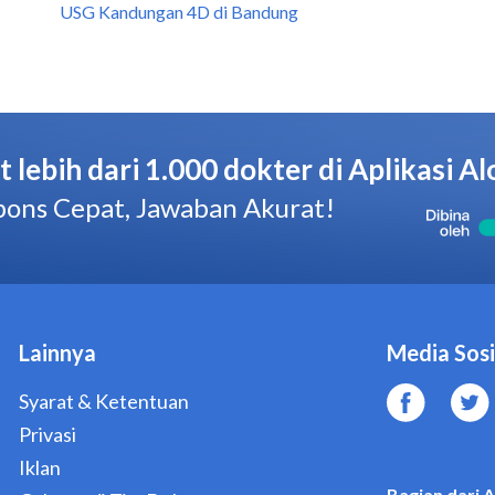
USG Kandungan 4D di Bandung