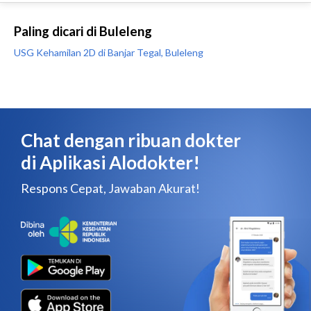
Paling dicari di Buleleng
USG Kehamilan 2D di Banjar Tegal, Buleleng