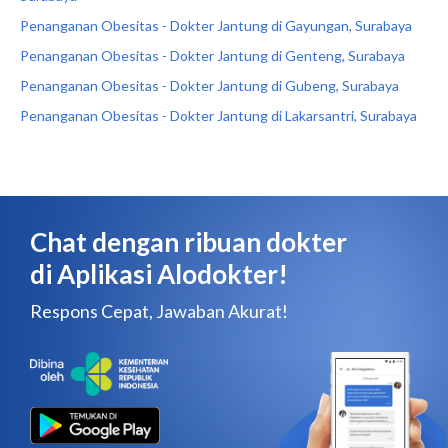
Penanganan Obesitas - Dokter Jantung di Gayungan, Surabaya
Penanganan Obesitas - Dokter Jantung di Genteng, Surabaya
Penanganan Obesitas - Dokter Jantung di Gubeng, Surabaya
Penanganan Obesitas - Dokter Jantung di Lakarsantri, Surabaya