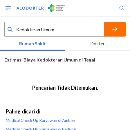
Paling dicari di
Medical Check Up Karyawan di Ambon
Medical Check Up Karyawan di Badung