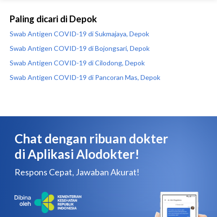
Paling dicari di Depok
Swab Antigen COVID-19 di Sukmajaya, Depok
Swab Antigen COVID-19 di Bojongsari, Depok
Swab Antigen COVID-19 di Cilodong, Depok
Swab Antigen COVID-19 di Pancoran Mas, Depok