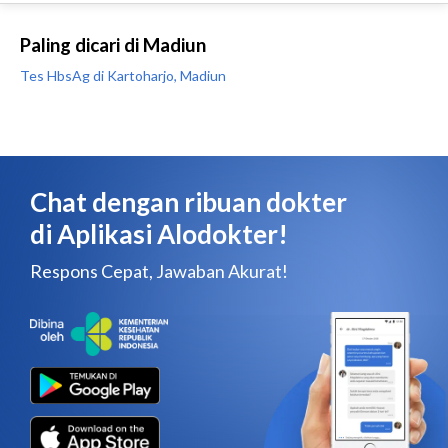
Paling dicari di Madiun
Tes HbsAg di Kartoharjo, Madiun