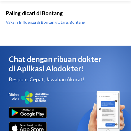
Paling dicari di Bontang
Vaksin Influenza di Bontang Utara, Bontang