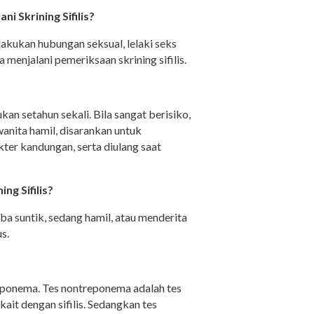
 Skrining Sifilis?
akukan hubungan seksual, lelaki seks
a menjalani pemeriksaan skrining sifilis.
ukan setahun sekali. Bila sangat berisiko,
 wanita hamil, disarankan untuk
okter kandungan, serta diulang saat
ng Sifilis?
ba suntik, sedang hamil, atau menderita
s.
treponema. Tes nontreponema adalah tes
ait dengan sifilis. Sedangkan tes