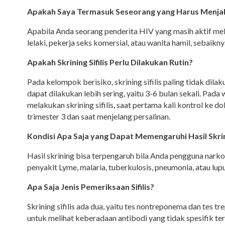
Apakah Saya Termasuk Seseorang yang Harus Menjalani
Apabila Anda seorang penderita HIV yang masih aktif mel
lelaki, pekerja seks komersial, atau wanita hamil, sebaikny
Apakah Skrining Sifilis Perlu Dilakukan Rutin?
Pada kelompok berisiko, skrining sifilis paling tidak dilak
dapat dilakukan lebih sering, yaitu 3-6 bulan sekali. Pada
melakukan skrining sifilis, saat pertama kali kontrol ke d
trimester 3 dan saat menjelang persalinan.
Kondisi Apa Saja yang Dapat Memengaruhi Hasil Skrini
Hasil skrining bisa terpengaruh bila Anda pengguna narko
penyakit Lyme, malaria, tuberkulosis, pneumonia, atau lupu
Apa Saja Jenis Pemeriksaan Sifilis?
Skrining sifilis ada dua, yaitu tes nontreponema dan tes 
untuk melihat keberadaan antibodi yang tidak spesifik terk