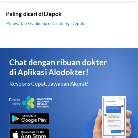
Paling dicari di Depok
Perawatan Glaukoma di Cilodong, Depok