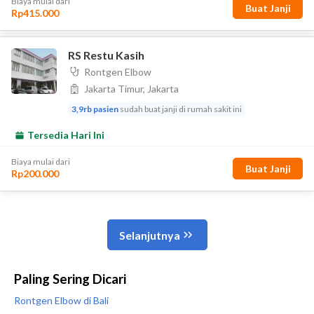
Paling Sering Dicari
Rontgen Elbow di Bali