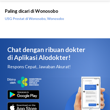
Paling dicari di Wonosobo
USG Prostat di Wonosobo, Wonosobo